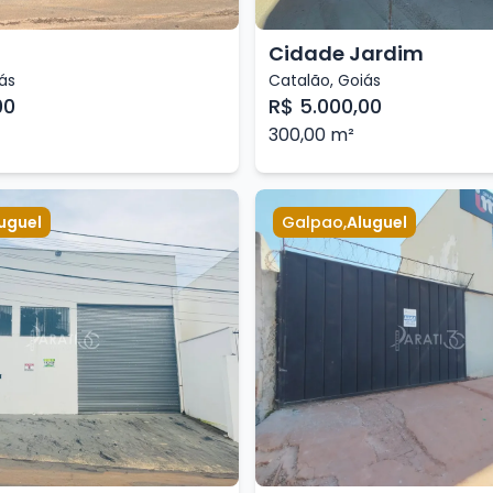
Cidade Jardim
ás
Catalão
,
Goiás
00
R$ 5.000,00
300,00
m²
uguel
Galpao
,
Aluguel