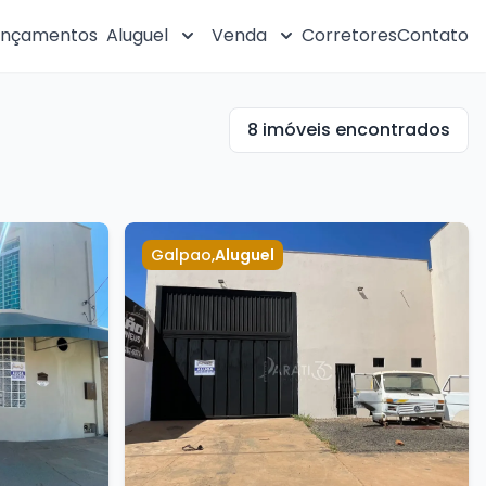
ançamentos
Aluguel
Venda
Corretores
Contato
8 imóveis encontrados
Galpao
,
Aluguel