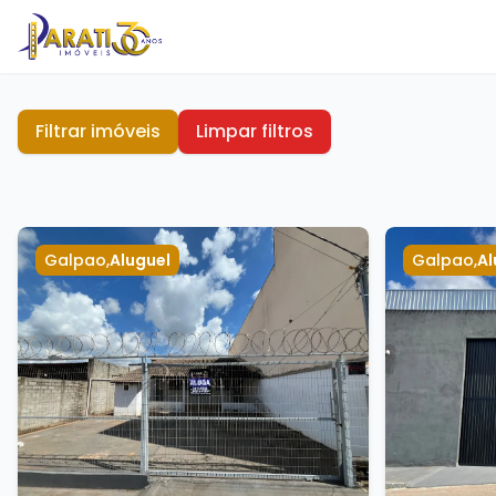
Filtrar imóveis
Limpar filtros
Galpao
,
Aluguel
Galpao
,
Al