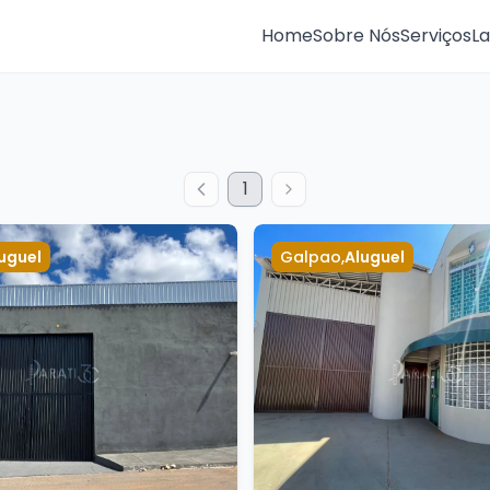
Home
Sobre Nós
Serviços
L
1
uguel
Galpao
,
Aluguel