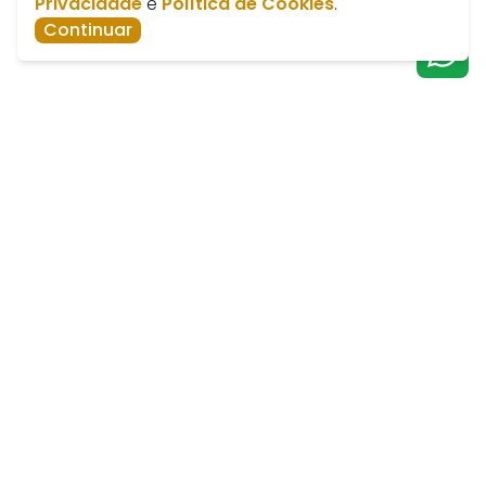
Privacidade
e
Política de Cookies
.
Continuar
Av. José Marcelino, 384 - Nossa Senhora de Fátima,
Catalão - GO, 75701-430
paratiimoveis@hotmail.com
Telefone de Vendas -
(64) 3411-3112
Telefone de Alugueis - (64) 99646-4926
Política de Privacidade
Política de Cookies
Webmail