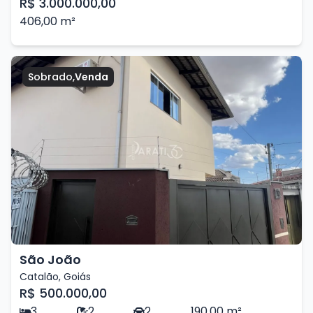
R$ 3.000.000,00
406,00
m²
Sobrado
,
Venda
São João
Catalão
,
Goiás
R$ 500.000,00
3
2
2
190,00
m²