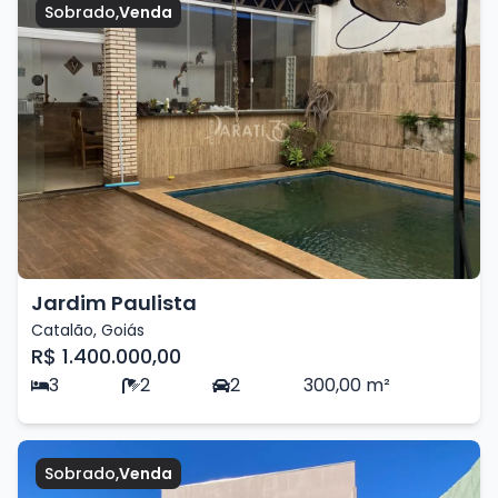
Sobrado
,
Venda
Jardim Paulista
Catalão
,
Goiás
R$ 1.400.000,00
3
2
2
300,00
m²
Sobrado
,
Venda