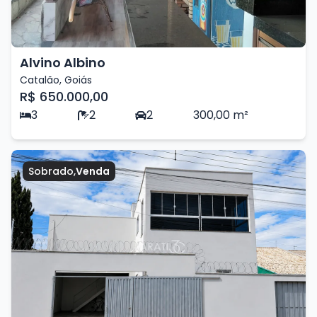
Alvino Albino
Catalão
,
Goiás
R$ 650.000,00
3
2
2
300,00
m²
Sobrado
,
Venda