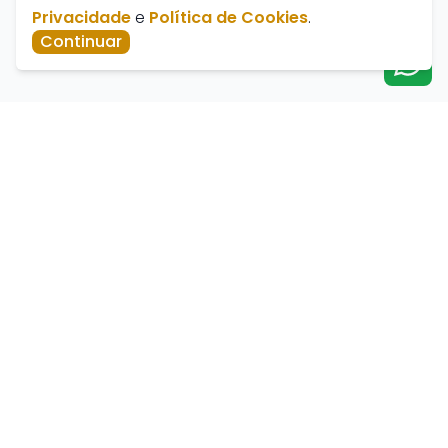
Privacidade
e
Política de Cookies
.
Continuar
Av. José Marcelino, 384 - Nossa Senhora de Fátima,
Catalão - GO, 75701-430
paratiimoveis@hotmail.com
Telefone de Vendas -
(64) 3411-3112
Telefone de Alugueis - (64) 99646-4926