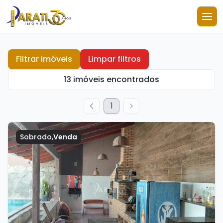
Filtrar imóveis
Limpar filtros
13 imóveis encontrados
1
Sobrado
,
Venda