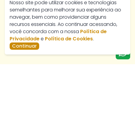
Nosso site pode utilizar cookies e tecnologias
semelhantes para melhorar sua experiência ao
navegar, bem como providenciar alguns
recursos essenciais. Ao continuar acessando,
você concorda com a nossa
Política de
Privacidade
e
Política de Cookies
.
Continuar
Av. José Marcelino, 384 - Nossa Senhora de Fátima,
Catalão - GO, 75701-430
paratiimoveis@hotmail.com
Telefone de Vendas -
(64) 3411-3112