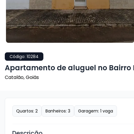
Código:
10284
Apartamento de aluguel no Bairro
Catalão
,
Goiás
Quartos:
2
Banheiros:
3
Garagem:
1
vaga
Descrição