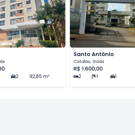
Santo Antônio
iás
Catalão
,
Goiás
00
R$ 1.600,00
2
2
92,85
m²
2
1
1