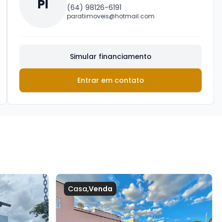
PI
(64) 98126-6191
paratiimoveis@hotmail.com
Simular financiamento
Entrar em contato
Casa
,
Venda