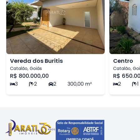
Vereda dos Buritis
Centro
Catalão
,
Goiás
Catalão
,
Go
R$ 800.000,00
R$ 650.0
3
2
2
300,00
m²
2
1