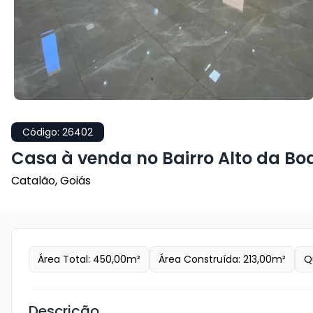
Código:
26402
Casa à venda no Bairro Alto da Boa 
Catalão
,
Goiás
Área Total:
450,00
m²
Área Construída:
213,00
m²
Q
Descrição