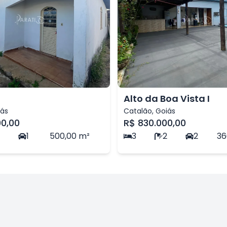
Alto da Boa Vista I
iás
Catalão
,
Goiás
00,00
R$ 830.000,00
1
500,00
m²
3
2
2
36