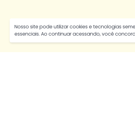
Nosso site pode utilizar cookies e tecnologias se
essenciais. Ao continuar acessando, você conco
Av. José Marcelino, 384 - Nossa Senhora de Fátima, Ca
430
paratiimoveis@hotmail.com
Telefone de Vendas -
(64) 3411-3112
Telefone de Alugueis - (64) 99646-4926
Política de Privacidade