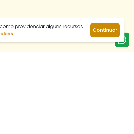
 como providenciar alguns recursos
Continuar
ookies
.
Venda
Aluguel
Apartamento
Apartamento
Casa
Casa
Casa em
Casa em
Condomínio
Condomínio
Chácara
Kitnet
Comercial
Terreno
Galpão
Comercial
Fazenda
Galpão