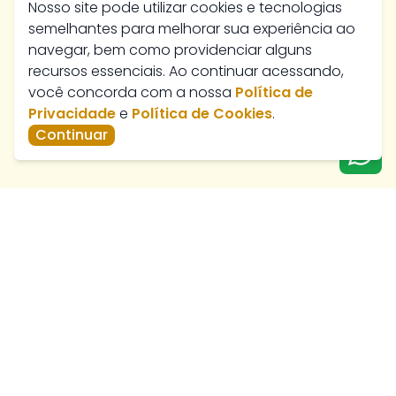
Nosso site pode utilizar cookies e tecnologias
semelhantes para melhorar sua experiência ao
navegar, bem como providenciar alguns
recursos essenciais. Ao continuar acessando,
você concorda com a nossa
Política de
Privacidade
e
Política de Cookies
.
Continuar
Av. José Marcelino, 384 - Nossa Senhora de Fátima,
Catalão - GO, 75701-430
paratiimoveis@hotmail.com
Telefone de Vendas -
(64) 3411-3112